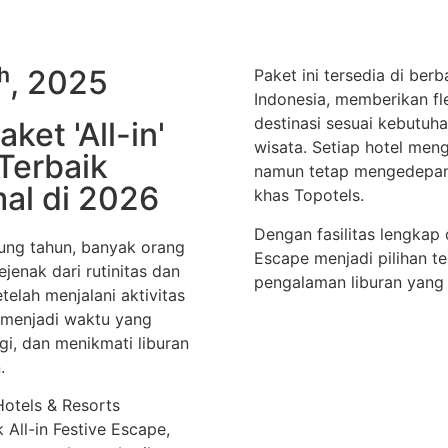
ʰ, 2025
Paket ini tersedia di berb
Indonesia, memberikan fle
destinasi sesuai kebutuh
et 'All-in'
wisata. Setiap hotel men
Terbaik
namun tetap mengedepan
al di 2026
khas Topotels.
Dengan fasilitas lengkap 
ung tahun, banyak orang
Escape menjadi pilihan t
jenak dari rutinitas dan
pengalaman liburan yang 
telah menjalani aktivitas
 menjadi waktu yang
gi, dan menikmati liburan
.
otels & Resorts
All-in Festive Escape,